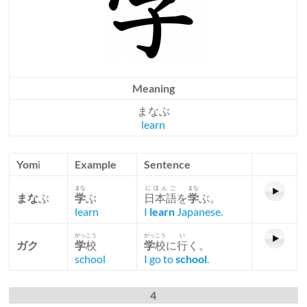
Meaning
まなぶ
learn
Yom
i
Example
Sentence
まな
にほんご
まな
まな
ぶ
学
ぶ
日本語
を
学
ぶ。
learn
I
learn
Japanese.
がっこう
がっこう
い
ガク
学
校
学
校
に
行
く。
school
I go to
school
.
4