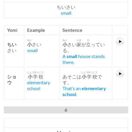
ちいさい
small
Yom
i
Example
Sentence
ちい
ちい
いえ
た
ちい
小
さい
小
さい
家
が
立
ってい
さい
small
る。
A
small
house stands
there.
しょうがっこう
しょうがっこう
ショ
小
学校
あそこは
小
学校
で
ウ
elementary
す。
school
That’s an
elementary
school
.
6