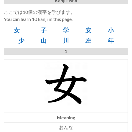
Kanji List 4
ここでは10個の漢字を学びます。
You can learn 10 kanji in this page.
女
子
学
安
小
少
山
川
左
年
1
Meaning
おんな