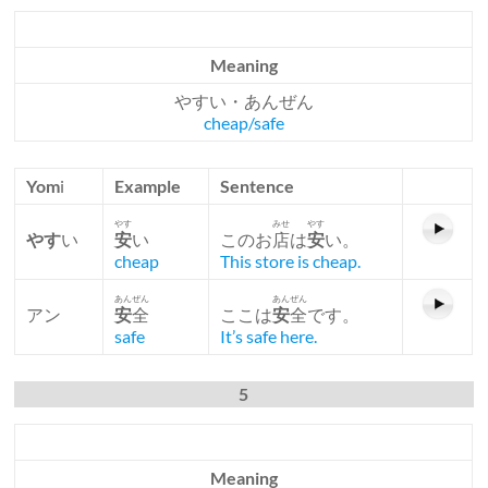
Meaning
やすい・あんぜん
cheap/safe
Yom
i
Example
Sentence
やす
みせ
やす
やす
い
安
い
このお
店
は
安
い。
cheap
This store is cheap.
あんぜん
あんぜん
アン
安
全
ここは
安
全
です。
safe
It’s safe here.
5
Meaning