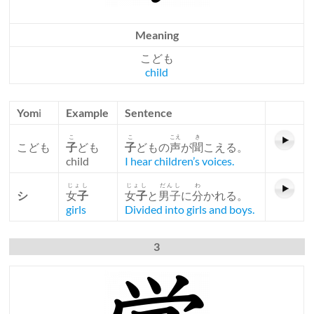
Meaning
こども
child
Yom
i
Example
Sentence
こ
こ
こえ
き
こども
子
ども
子
どもの
声
が
聞
こえる。
child
I hear children’s voices.
じょし
じょし
だんし
わ
シ
女
子
女
子
と
男子
に
分
かれる。
girls
Divided into girls and boys.
3