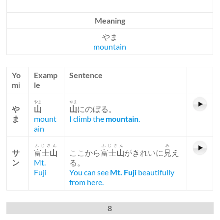
Meaning
やま
mountain
Yo
Examp
Sentence
m
i
le
やま
やま
や
山
山
にのぼる。
ま
mount
I climb the
mountain
.
ain
ふじさん
ふじさん
み
サ
富士
山
ここから
富士
山
がきれいに
見
え
ン
Mt.
る。
Fuji
You can see
Mt. Fuji
beautifully
from here.
8