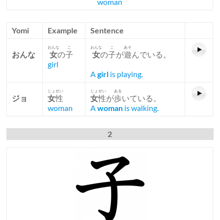
woman
Yomi
Example
Sentence
おんな
こ
おんな
こ
あそ
おんな
女
の
子
女
の
子
が
遊
んでいる。
girl
A
girl
is playing.
じょせい
じょせい
ある
ジョ
女
性
女
性
が
歩
いている。
woman
A
woman
is walking.
2