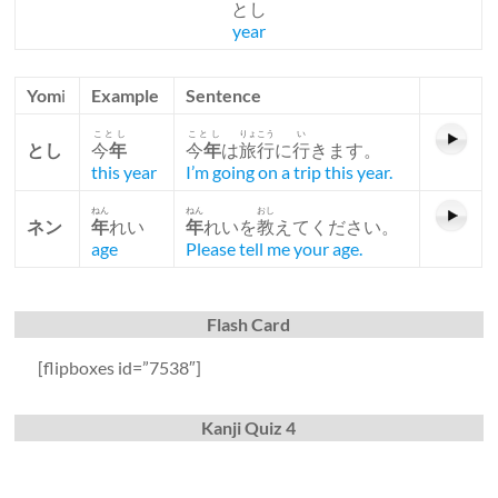
とし
year
Yom
i
Example
Sentence
ことし
ことし
りょこう
い
とし
今
年
今
年
は
旅行
に
行
きます。
this year
I’m going on a trip this year.
ねん
ねん
おし
ネン
年
れい
年
れいを
教
えてください。
age
Please tell me your age.
Flash Card
[flipboxes id=”7538″]
Kanji Quiz 4