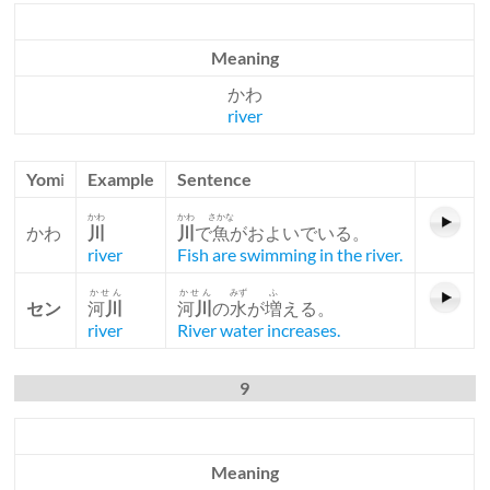
Meaning
かわ
river
Yom
i
Example
Sentence
かわ
かわ
さかな
かわ
川
川
で
魚
がおよいでいる。
river
Fish are swimming in the river.
かせん
かせん
みず
ふ
セン
河
川
河
川
の
水
が
増
える。
river
River water increases.
9
Meaning