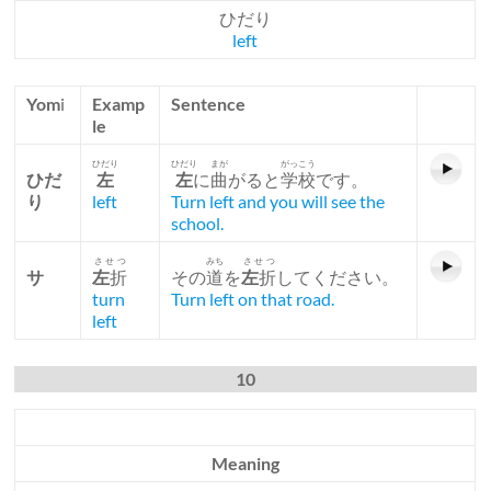
ひだり
left
Yom
i
Examp
Sentence
le
ひだり
ひだり
まが
がっこう
ひだ
左
左
に
曲
がると
学校
です。
り
left
Turn left and you will see the
school.
させつ
みち
させつ
サ
左
折
その
道
を
左
折
してください。
turn
Turn left on that road.
left
10
Meaning