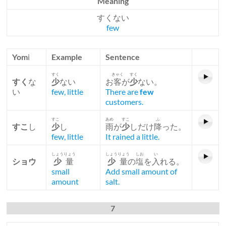
Meaning
すくない
few
Yom
i
Example
Sentence
すく
きゃく
すく
すく
な
少
ない
お
客
が
少
ない。
い
few, little
There are
few
customers.
すこ
あめ
すこ
ふ
すこ
し
少
し
雨
が
少
しだけ
降
った。
few, little
It rained a little.
しょうりょう
しょうりょう
しお
い
ショウ
少
量
少
量
の
塩
を
入
れる。
small
Add small amount of
amount
salt.
7