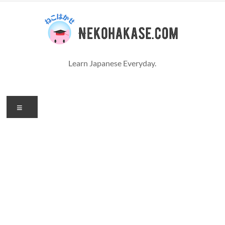
コ
ン
テ
ン
ツ
へ
Learn Japanese Everyday.
ス
キ
ッ
プ
メ
ニ
ュ
ー