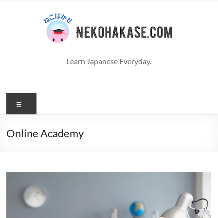
コ
ン
テ
ン
ツ
へ
Learn Japanese Everyday.
ス
キ
ッ
プ
メ
ニ
ュ
Online Academy
ー