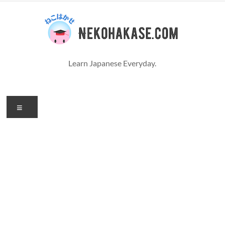
コ
ン
テ
ン
ツ
へ
Learn Japanese Everyday.
ス
キ
ッ
プ
メ
ニ
ュ
ー