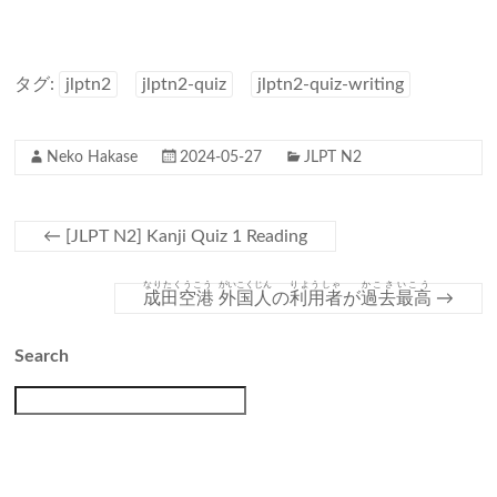
タグ:
jlptn2
jlptn2-quiz
jlptn2-quiz-writing
Neko Hakase
2024-05-27
JLPT N2
←
[JLPT N2] Kanji Quiz 1 Reading
なりたくうこう
がいこくじん
りようしゃ
かこさいこう
成田空港
外国人
の
利用者
が
過去最高
→
Search
検
索