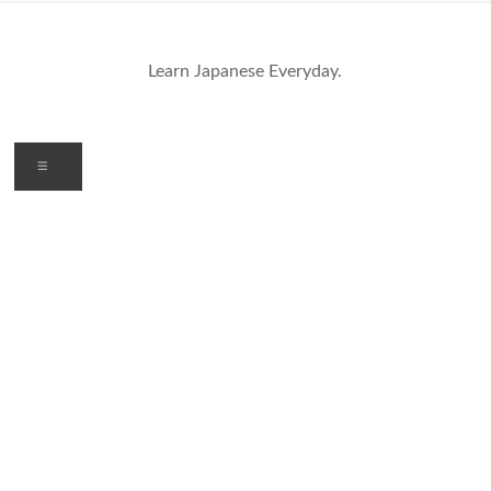
コ
ン
テ
Learn Japanese Everyday.
ン
ツ
へ
ス
キ
メ
ッ
ニ
プ
ュ
ー